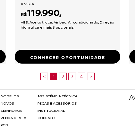
À VISTA
119.990,
R$
ABS, Aceito troca, Air bag, Ar condicionado, Direção
hidraulica e mais 3 opcionais.
CONHECER OPORTUNIDADE
<
1
2
3
4
>
A
MODELOS
ASSISTÊNCIA TÉCNICA
NOVOS
PEÇAS E ACESSÓRIOS
SEMINOVOS
INSTITUCIONAL
VENDA DIRETA
CONTATO
PCD