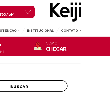
reto/SP
reto/SP
UTENÇÃO
INSTITUCIONAL
CONTATO
COMO
7
CHEGAR
ENS