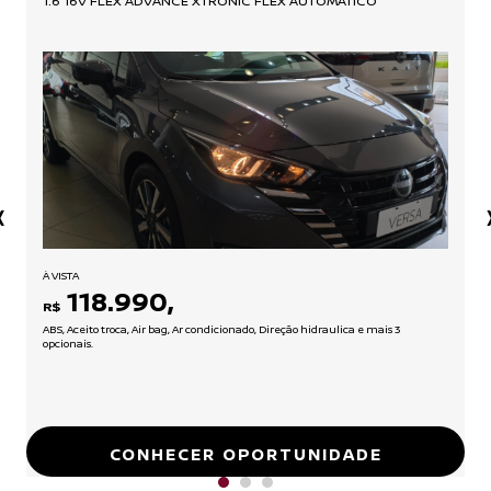
1.6 16V FLEX ADVANCE XTRONIC FLEX AUTOMÁTICO
‹
À VISTA
118.990,
R$
ABS, Aceito troca, Air bag, Ar condicionado, Direção hidraulica e mais 3
opcionais.
CONHECER OPORTUNIDADE