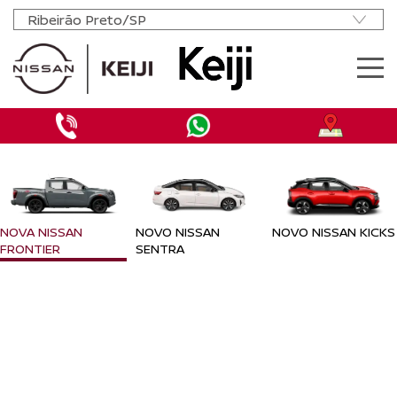
MODELOS
OFERTAS NOVOS
OFERTAS SEMINOVOS
NISSAN MOVE
NOVA NISSAN
NOVO NISSAN
NOVO NISSAN KICKS
VENDA DIRETA
FRONTIER
SENTRA
PCD
MANUTENÇÃO
AGENDAR REVISÃO
INSTITUCIONAL
CONTATO